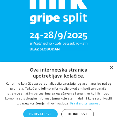
×
Ova internetska stranica
upotrebljava kolačiće.
Libar plete mrižu svoju!
Koristimo kolačiće za personalizaciju sadržaja, oglasa i analizu našeg
prometa. Također dijelimo informacije o vašem korištenju naše
stranice s našim partnerima za oglašavanje i analitiku koji ih mogu
kombinirati s drugim informacijama koje ste im dali ili koje su prikupili
iz vašeg korištenja njihovih usluga.
Pravila o privatnosti
PRIHVATI SVE
ODBACI SVE