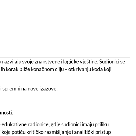
 razvijaju svoje znanstvene i logičke vještine. Sudionici se
h korak bliže konačnom cilju – otkrivanju koda koji
či spremni na nove izazove.
anosti.
 edukativne radionice, gdje sudionici imaju priliku
koje potiču kritičko razmišljanje i analitički pristup