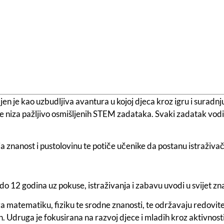
jen je kao uzbudljiva avantura u kojoj djeca kroz igru i suradnju
 niza pažljivo osmišljenih STEM zadataka. Svaki zadatak vodi i
 znanost i pustolovinu te potiče učenike da postanu istraživa
do 12 godina uz pokuse, istraživanja i zabavu uvodi u svijet zn
 za matematiku, fiziku te srodne znanosti, te održavaju redovite
in. Udruga je fokusirana na razvoj djece i mladih kroz aktivnosti 