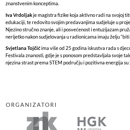
znanstvenim konceptima.
Iva Vrdoljak
je magistra fizike koja aktivno radi na svojoj t
edukaciji, te redovito svojim predavanjima sudjeluje u proj
Njezino stručno znanje, ali i posvećenost i entuzijazam pru
nerijetko nakon sudjelovanja u radionicama imaju želju “biti 
Svjetlana Tojčić
ima više od 25 godina iskustva rada s djec
Festivala znanosti, gdje je s ponosom predstavljala svoje tal
njezina strast prema STEM području i pozitivna energija su za
ORGANIZATORI