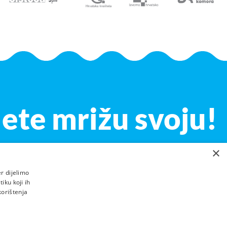
lete mrižu svoju!
×
r dijelimo
iku koji ih
korištenja