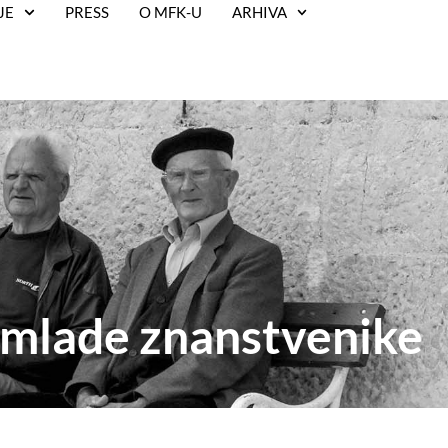
JE
PRESS
O MFK-U
ARHIVA
 mlade znanstvenike