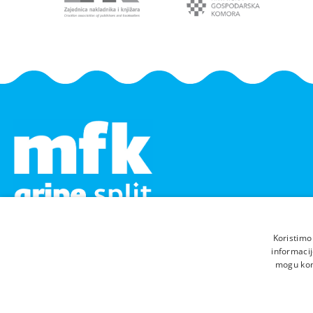
Koristimo
informacij
mogu komb