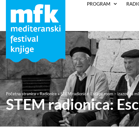
PROGRAM
RADI
Početna stranica
»
Radionice
»
STEM radionica: Escape room – izazov za m
STEM radionica: Esc