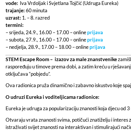
vode:
Iva Vrdoljak i Svjetlana Tojčić (Udruga Eureka)
trajanje:
60 minuta
uzrast:
1. – 8. razred
termini:
– srijeda, 24.9., 16.00 – 17.00 – online
prijava
– subota, 27.9., 16.00 – 17.00 – online
prijava
– nedjelja, 28.9., 17.00 – 18.00 – online
prijava
STEM Escape Room – izazov za male znanstvenike
zamišl
raspoređuju u timove prema dobi, a zatim kreću u rješavanje
otključava “pobjedu”.
Ova radionica pruža dinamično i zabavno iskustvo koje spaja
O udruzi Eureka i voditeljicama radionice:
Eureka je udruga za popularizaciju znanosti koja djecu od 3 
Otvaraju vrata znanosti svima, potičući znatiželju i interes
istraživati svijet znanosti na interaktivan i stimulirajući nač