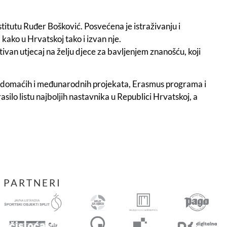
stitutu Ruđer Bošković. Posvećena je istraživanju i
kako u Hrvatskoj tako i izvan nje.
ivan utjecaj na želju djece za bavljenjem znanošću, koji
izu domaćih i međunarodnih projekata, Erasmus programa i
asilo listu najboljih nastavnika u Republici Hrvatskoj, a
PARTNERI