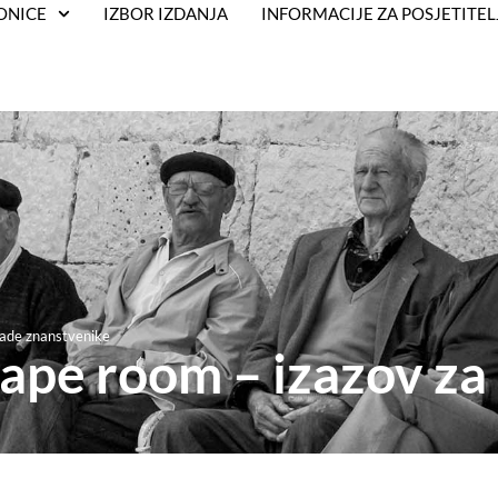
ONICE
IZBOR IZDANJA
INFORMACIJE ZA POSJETITEL
lade znanstvenike
ape room – izazov za