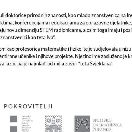
ituli doktorice prirodnih znanosti, kao mlada znanstvenica na In
ektima, konferencijama i edukacijama za obrazovne djelatnike, 
žaju novu dimenziju STEM radionicama, a osim toga imaju i pozit
znanstvenici kao teta Iva”.
om kao profesorica matematike i fizike, te je sudjelovala u n
entirane učenike i njihove projekte. Njezino ime zasluženo je kr
razni, pa je najmlađi od milja zovu i “teta Svjeklana”.
POKROVITELJI