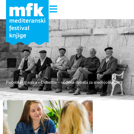
Početna stranica
»
Debattle – vođena debata za srednjoškolce