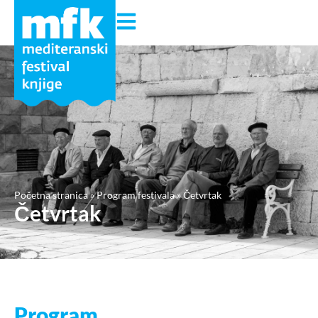
Početna stranica
»
Program festivala
»
Četvrtak
Četvrtak
Program