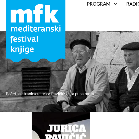
PROGRAM
RADI
Početna stranica
»
Jurica Pavičić: Usta puna mora