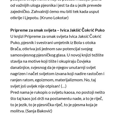
od važnijih uloga pjesnika i jest ta da u jezik prevede
zajedničko. Zahvalniji ćemo mu biti tek kada usput
otkrije i Ljepotu. (Kruno Lokotar)
Pripreme za smak svijeta – Ivica Jakšić Čokrić Puko
U knjizi Pripreme za smak svijeta Ivica Jaksić Čokrić
Puko, pjesnik i svestrani umjetnik iz Bola s otoka
Brača, otkriva još jednom sav potencijal svojeg
samosvjesnog pjesničkog glasa. U novoj knjizi težište
stavlja na motive koji tište i okupiraju čovjeka
današnjice, svjesnog da je njegov unutarnji svijet
nagrizen i načet svijetom izvana koji nadire rastočen i
ranjen ratom, egoizmom, materijalizmom. No, taj
svijet još uvijek nije otpisan! (…)
Pred nama je rukopis o svijetu kaosa, no postoji nešto
što taj kaos još drži na postamentu nade, a to je riječ,
to je jezik, to je pjesnička riječ, to je pjesma koja je
molitva. (Sanja Baković)