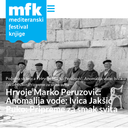
Početna stranica
»
Hrvoje Marko Peruzović: Anomalija vode; Ivica
Jakšić Puko: Pripreme za smak svita
Hrvoje Marko Peruzović:
Anomalija vode; Ivica Jakšić
Puko: Pripreme za smak svita