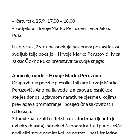
– četvrtak, 25.9., 17.00 – 18.00
– sudjeluju: Hrvoje Marko Peruzović, Ivica Jakšić
Puko
U četvrtak, 25. rujna, očekuje nas prava poslastica za
sve ljubitelje poezije – Hrvoje Marko Peruzović i Ivica
Jakšić Čokrić Puko predstavit će svoje knjige:
Anomalija vode – Hrvoje Marko Peruzović
Druga zbirka poezije pjesnika i slikara Hrvoja Marka
Peruzovića Anomalija vode iz njegova pjesničkog
ateljea donosi uglavnom narativne pjesme u kojima
prevladava promatranje i posljedična slikovitost, i
refleksija.
Stihovi znaju zbiti refleksiju do aforizma, (ljepota je
uvijek sablasna), ponekad će poentirati, ali puno češće
podijeliti svoje nemire koji će postati i naši, jer jedna