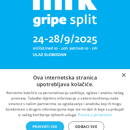
×
Ova internetska stranica
upotrebljava kolačiće.
Libar plete mrižu svoju!
Koristimo kolačiće za personalizaciju sadržaja, oglasa i analizu našeg
prometa. Također dijelimo informacije o vašem korištenju naše
stranice s našim partnerima za oglašavanje i analitiku koji ih mogu
kombinirati s drugim informacijama koje ste im dali ili koje su prikupili
iz vašeg korištenja njihovih usluga.
Pravila o privatnosti
PRIHVATI SVE
ODBACI SVE