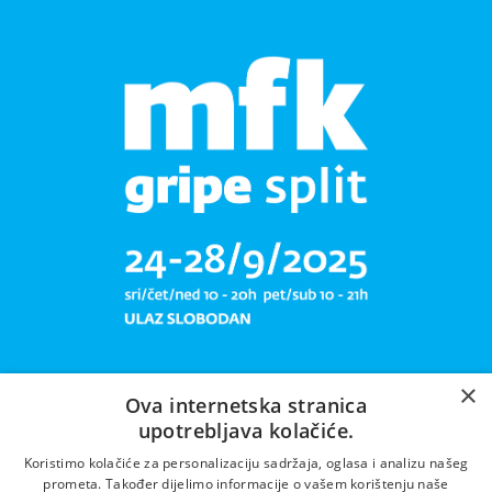
×
Ova internetska stranica
upotrebljava kolačiće.
Libar plete mrižu svoju!
Koristimo kolačiće za personalizaciju sadržaja, oglasa i analizu našeg
prometa. Također dijelimo informacije o vašem korištenju naše