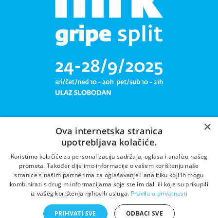
×
Ova internetska stranica
upotrebljava kolačiće.
Libar plete mrižu svoju!
Koristimo kolačiće za personalizaciju sadržaja, oglasa i analizu našeg
prometa. Također dijelimo informacije o vašem korištenju naše
stranice s našim partnerima za oglašavanje i analitiku koji ih mogu
kombinirati s drugim informacijama koje ste im dali ili koje su prikupili
iz vašeg korištenja njihovih usluga.
Pravila o privatnosti
PRIHVATI SVE
ODBACI SVE