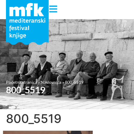
Početna stranica
»
Naslovnica
»
800_5519
800_5519
800_5519