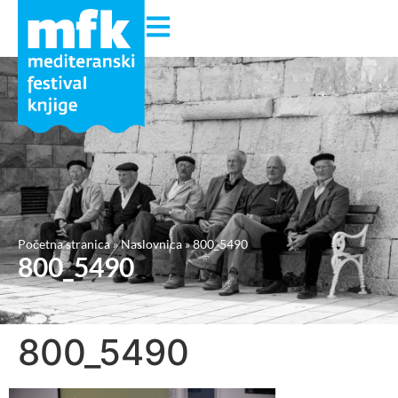
Početna stranica
»
Naslovnica
»
800_5490
800_5490
800_5490