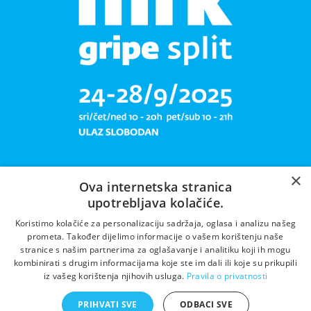
×
Ova internetska stranica
upotrebljava kolačiće.
Libar plete mrižu svoju!
Koristimo kolačiće za personalizaciju sadržaja, oglasa i analizu našeg
prometa. Također dijelimo informacije o vašem korištenju naše
stranice s našim partnerima za oglašavanje i analitiku koji ih mogu
kombinirati s drugim informacijama koje ste im dali ili koje su prikupili
iz vašeg korištenja njihovih usluga.
Pravila o privatnosti
PRIHVATI SVE
ODBACI SVE