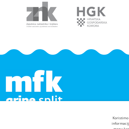
Koristimo
informacij
mogu komb