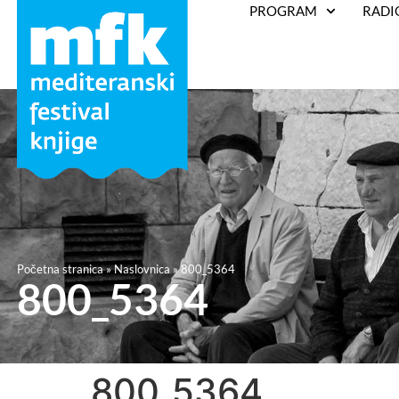
PROGRAM
RADI
Početna stranica
»
Naslovnica
»
800_5364
800_5364
800_5364