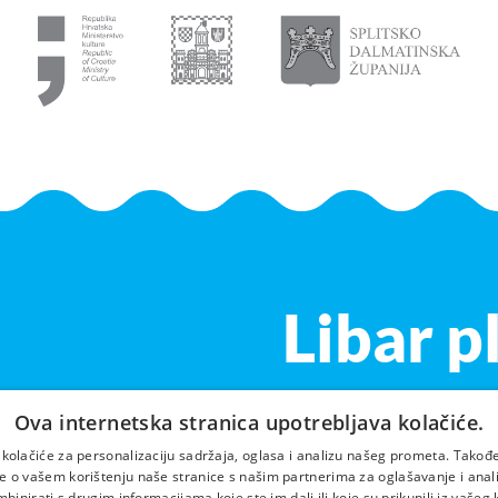
Libar p
Ova internetska stranica upotrebljava kolačiće.
 kolačiće za personalizaciju sadržaja, oglasa i analizu našeg prometa. Takođe
e o vašem korištenju naše stranice s našim partnerima za oglašavanje i analit
inirati s drugim informacijama koje ste im dali ili koje su prikupili iz vašeg 