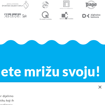
lete mrižu svoju!
×
r dijelimo
iku koji ih
korištenja