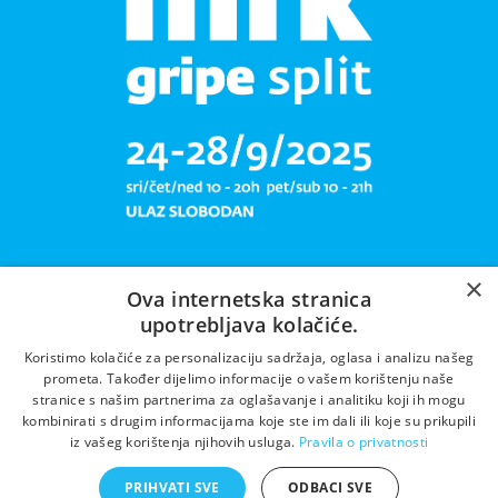
×
Ova internetska stranica
upotrebljava kolačiće.
Libar plete mrižu svoju!
Koristimo kolačiće za personalizaciju sadržaja, oglasa i analizu našeg
prometa. Također dijelimo informacije o vašem korištenju naše
stranice s našim partnerima za oglašavanje i analitiku koji ih mogu
kombinirati s drugim informacijama koje ste im dali ili koje su prikupili
iz vašeg korištenja njihovih usluga.
Pravila o privatnosti
PRIHVATI SVE
ODBACI SVE