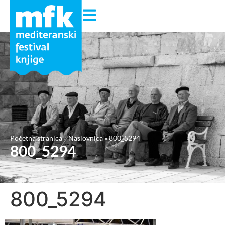
Početna stranica
»
Naslovnica
»
800_5294
800_5294
800_5294