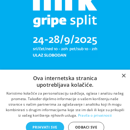
×
Ova internetska stranica
upotrebljava kolačiće.
Libar plete mrižu svoju!
Koristimo kolačiće za personalizaciju sadržaja, oglasa i analizu našeg
prometa. Također dijelimo informacije o vašem korištenju naše
stranice s našim partnerima za oglašavanje i analitiku koji ih mogu
kombinirati s drugim informacijama koje ste im dali ili koje su prikupili
iz vašeg korištenja njihovih usluga.
Pravila o privatnosti
PRIHVATI SVE
ODBACI SVE