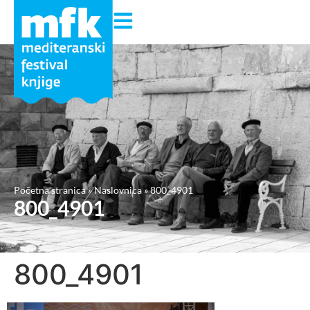
Početna stranica
»
Naslovnica
»
800_4901
800_4901
800_4901