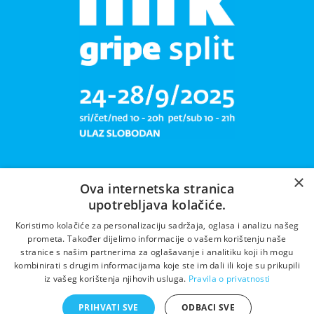
×
Ova internetska stranica
upotrebljava kolačiće.
Libar plete mrižu svoju!
Koristimo kolačiće za personalizaciju sadržaja, oglasa i analizu našeg
prometa. Također dijelimo informacije o vašem korištenju naše
stranice s našim partnerima za oglašavanje i analitiku koji ih mogu
kombinirati s drugim informacijama koje ste im dali ili koje su prikupili
iz vašeg korištenja njihovih usluga.
Pravila o privatnosti
PRIHVATI SVE
ODBACI SVE