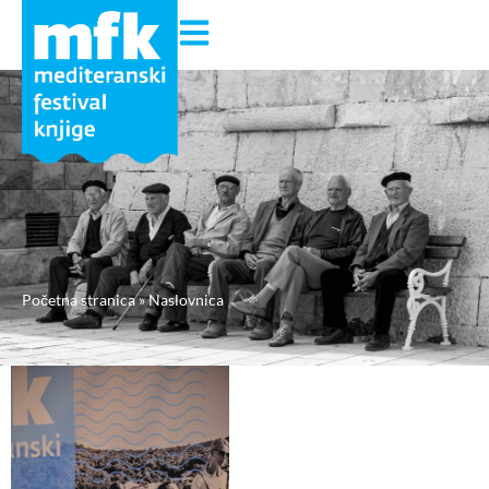
Početna stranica
»
Naslovnica