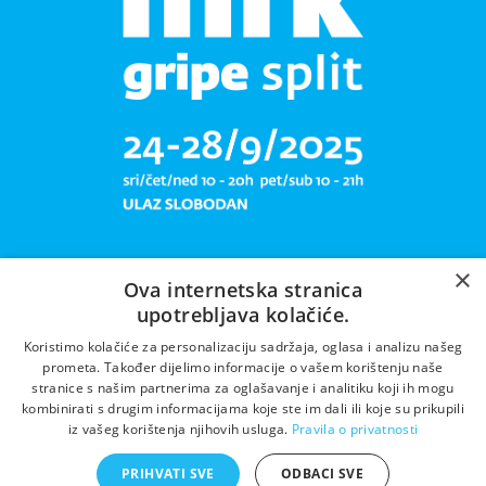
×
Ova internetska stranica
upotrebljava kolačiće.
Libar plete mrižu svoju!
Koristimo kolačiće za personalizaciju sadržaja, oglasa i analizu našeg
prometa. Također dijelimo informacije o vašem korištenju naše
stranice s našim partnerima za oglašavanje i analitiku koji ih mogu
kombinirati s drugim informacijama koje ste im dali ili koje su prikupili
iz vašeg korištenja njihovih usluga.
Pravila o privatnosti
PRIHVATI SVE
ODBACI SVE