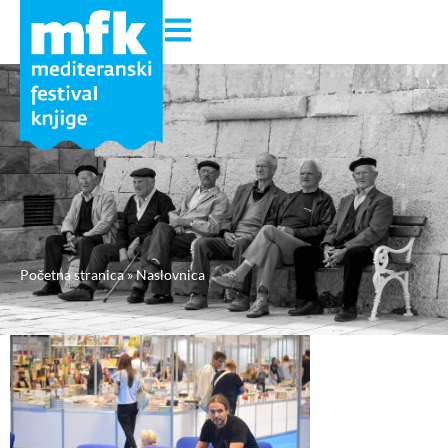
Početna stranica
»
Naslovnica