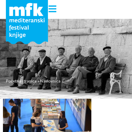
Početna stranica
»
Naslovnica