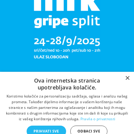
×
Ova internetska stranica
upotrebljava kolačiće.
Libar plete mrižu svoju!
Koristimo kolačiće za personalizaciju sadržaja, oglasa i analizu našeg
prometa. Također dijelimo informacije o vašem korištenju naše
stranice s našim partnerima za oglašavanje i analitiku koji ih mogu
kombinirati s drugim informacijama koje ste im dali ili koje su prikupili
iz vašeg korištenja njihovih usluga.
Pravila o privatnosti
PRIHVATI SVE
ODBACI SVE