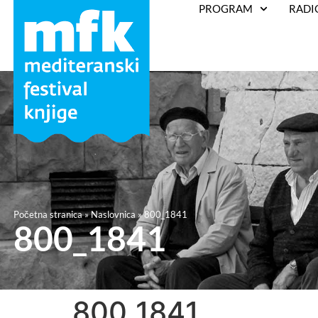
PROGRAM
RADI
Početna stranica
»
Naslovnica
»
800_1841
800_1841
800_1841