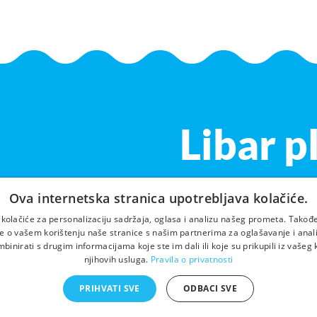
Libar p
Ova internetska stranica upotrebljava kolačiće.
 kolačiće za personalizaciju sadržaja, oglasa i analizu našeg prometa. Takođe
e o vašem korištenju naše stranice s našim partnerima za oglašavanje i analit
inirati s drugim informacijama koje ste im dali ili koje su prikupili iz vašeg 
njihovih usluga.
Pravila o privatnosti
PRIHVATI SVE
ODBACI SVE