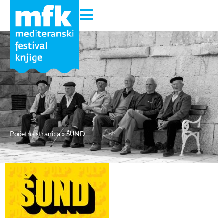
Početna stranica
»
ŠUND