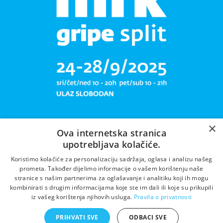
×
Ova internetska stranica
upotrebljava kolačiće.
Libar plete mrižu svoju!
Koristimo kolačiće za personalizaciju sadržaja, oglasa i analizu našeg
prometa. Također dijelimo informacije o vašem korištenju naše
stranice s našim partnerima za oglašavanje i analitiku koji ih mogu
kombinirati s drugim informacijama koje ste im dali ili koje su prikupili
iz vašeg korištenja njihovih usluga.
Pravila o privatnosti
PRIHVATI SVE
ODBACI SVE