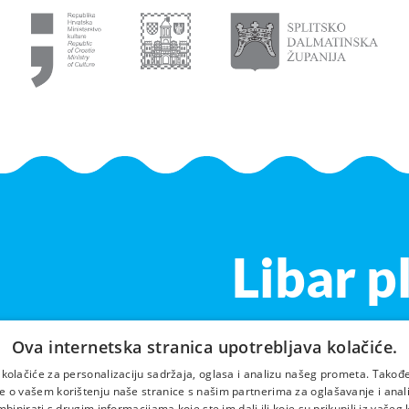
Libar p
Ova internetska stranica upotrebljava kolačiće.
 kolačiće za personalizaciju sadržaja, oglasa i analizu našeg prometa. Takođe
e o vašem korištenju naše stranice s našim partnerima za oglašavanje i analit
inirati s drugim informacijama koje ste im dali ili koje su prikupili iz vašeg 