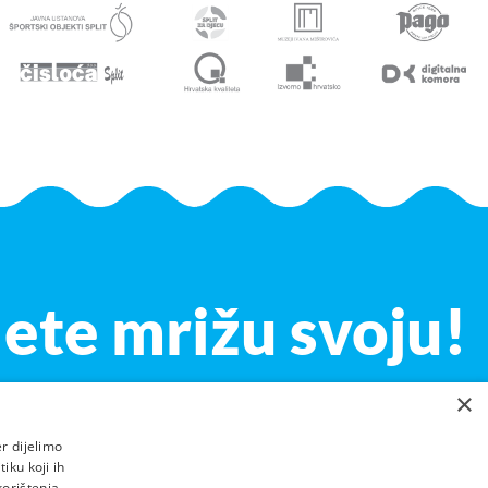
lete mrižu svoju!
×
r dijelimo
iku koji ih
korištenja