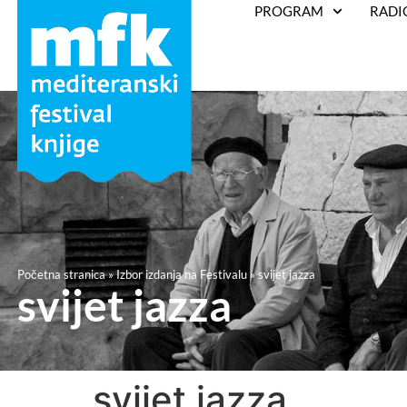
PROGRAM
RADI
Početna stranica
»
Izbor izdanja na Festivalu
»
svijet jazza
svijet jazza
svijet jazza