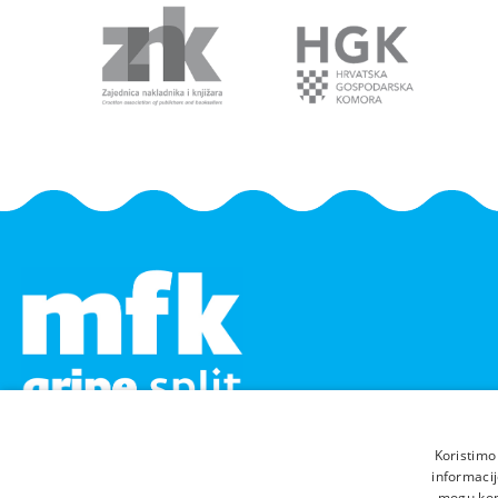
Koristimo
informacij
mogu komb