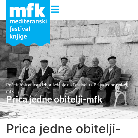
Početna stranica
»
Izbor izdanja na Festivalu
»
Prica jedne obitelji-
mfk
Prica jedne obitelji-mfk
Prica jedne obitelji-