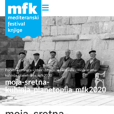
Početna stranica
»
Izbor izdanja na Festivalu
»
moja-sretna-
kuhinja_planetopija_mfk2020
moja-sretna-
kuhinja_planetopija_mfk2020
moja-sretna-