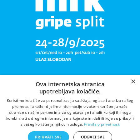
×
Ova internetska stranica
upotrebljava kolačiće.
Libar plete mrižu svoju!
Koristimo kolačiće za personalizaciju sadržaja, oglasa i analizu našeg
prometa. Također dijelimo informacije o vašem korištenju naše
stranice s našim partnerima za oglašavanje i analitiku koji ih mogu
kombinirati s drugim informacijama koje ste im dali ili koje su prikupili
iz vašeg korištenja njihovih usluga.
Pravila o privatnosti
PRIHVATI SVE
ODBACI SVE