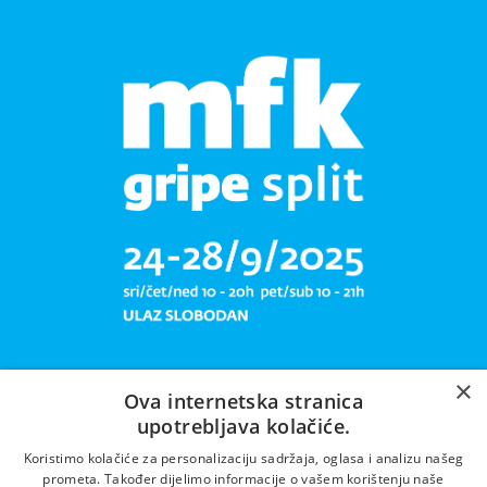
×
Ova internetska stranica
upotrebljava kolačiće.
Libar plete mrižu svoju!
Koristimo kolačiće za personalizaciju sadržaja, oglasa i analizu našeg
prometa. Također dijelimo informacije o vašem korištenju naše