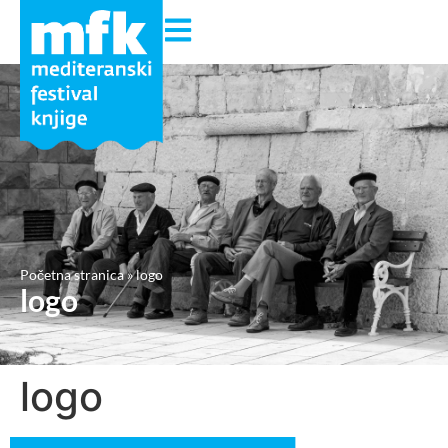
Početna stranica
»
logo
logo
logo